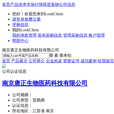
首页
产品供求
市场行情
现货直销
公司信息
您好！欢迎您来到LookChem
请登录
免费注册
求购信息
我的LookChem
我的询盘管理
发布采购信息
管理采购信息
账户管理
帮助中心
南京唐正生物医药科技有限公司
搜 索
搜本站
首页
产品展示
公司简介
企业风采
荣誉证书
成功案例
给我留言
公司认证信息
南京唐正生物医药科技有限公司
公司规模：
公司类型：
贸易商
认证信息：
所在地区：
江苏省 南京