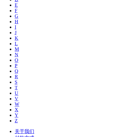
E
F
G
H
I
J
K
L
M
N
O
P
Q
R
S
T
U
V
W
X
Y
Z
关于我们