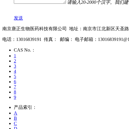
请输入20-2000个汉字。
发送
南京唐正生物医药科技有限公司 地址：南京市江北新区天圣路2
电话：13016839191 传真： 邮编： 电子邮箱：13016839191@16
CAS No.：
1
2
3
4
5
6
7
8
9
产品索引：
A
B
C
D